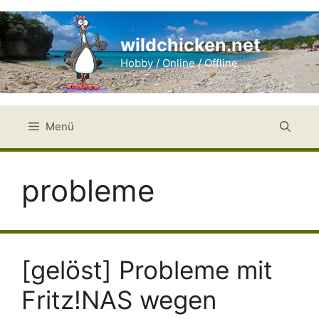
Zum
Inhalt
wildchicken.net
springen
Hobby / Online / Offline
Menü
probleme
[gelöst] Probleme mit
Fritz!NAS wegen