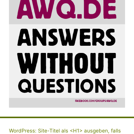
WordPress: Site-Titel als <H1> ausgeben, falls