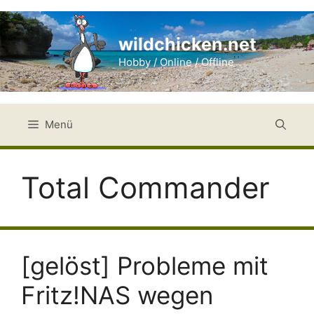
Zum
Inhalt
wildchicken.net
springen
Hobby / Online / Offline
Menü
Total Commander
[gelöst] Probleme mit
Fritz!NAS wegen