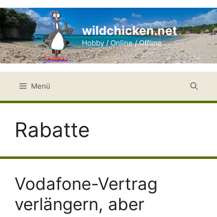
Zum
Inhalt
wildchicken.net
springen
Hobby / Online / Offline
Menü
Rabatte
Vodafone-Vertrag
verlängern, aber