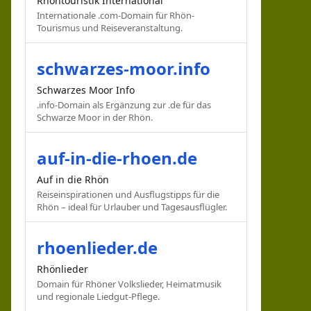
Rhöntouristik International
Internationale .com-Domain für Rhön-
Tourismus und Reiseveranstaltung.
schwarzes-moor.info
Schwarzes Moor Info
.info-Domain als Ergänzung zur .de für das
Schwarze Moor in der Rhön.
auf-in-die-rhoen.de
Auf in die Rhön
Reiseinspirationen und Ausflugstipps für die
Rhön – ideal für Urlauber und Tagesausflügler.
rhoenlieder.de
Rhönlieder
Domain für Rhöner Volkslieder, Heimatmusik
und regionale Liedgut-Pflege.