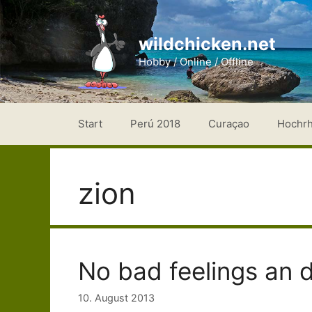
Zum
Inhalt
wildchicken.net
springen
Hobby / Online / Offline
Start
Perú 2018
Curaçao
Hochr
zion
No bad feelings an d
10. August 2013