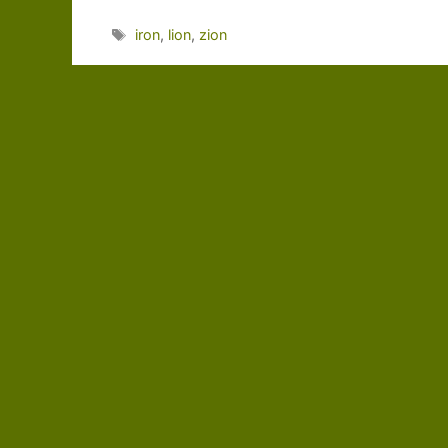
Schlagwörter
iron
,
lion
,
zion