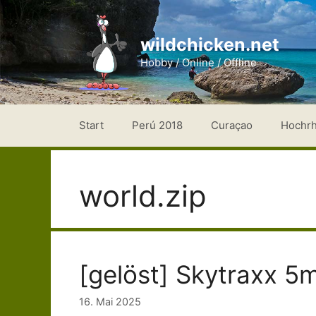
Zum
Inhalt
wildchicken.net
springen
Hobby / Online / Offline
Start
Perú 2018
Curaçao
Hochr
world.zip
[gelöst] Skytraxx 5m
16. Mai 2025