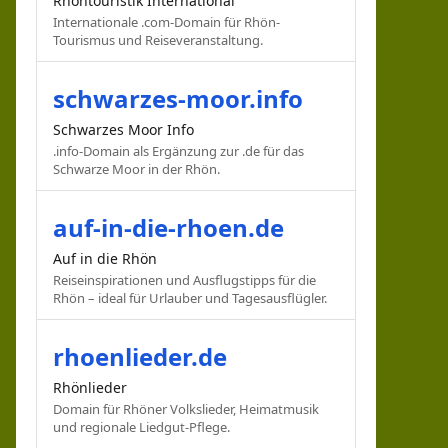
Rhöntouristik International
Internationale .com-Domain für Rhön-
Tourismus und Reiseveranstaltung.
schwarzes-moor.info
Schwarzes Moor Info
.info-Domain als Ergänzung zur .de für das
Schwarze Moor in der Rhön.
auf-in-die-rhoen.de
Auf in die Rhön
Reiseinspirationen und Ausflugstipps für die
Rhön – ideal für Urlauber und Tagesausflügler.
rhoenlieder.de
Rhönlieder
Domain für Rhöner Volkslieder, Heimatmusik
und regionale Liedgut-Pflege.