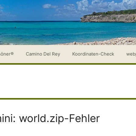
höner®
Camino Del Rey
Koordinaten-Check
web
ini: world.zip-Fehler