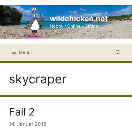
Zum
Inhalt
wildchicken.net
springen
Hobby / Online / Offline
Menü
skycraper
Fail 2
14. Januar 2012