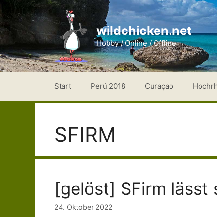
Zum
Inhalt
wildchicken.net
springen
Hobby / Online / Offline
Start
Perú 2018
Curaçao
Hochr
SFIRM
[gelöst] SFirm lässt 
24. Oktober 2022