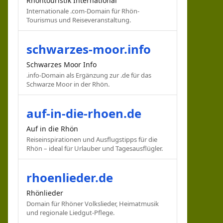
Rhöntouristik International
Internationale .com-Domain für Rhön-
Tourismus und Reiseveranstaltung.
schwarzes-moor.info
Schwarzes Moor Info
.info-Domain als Ergänzung zur .de für das
Schwarze Moor in der Rhön.
auf-in-die-rhoen.de
Auf in die Rhön
Reiseinspirationen und Ausflugstipps für die
Rhön – ideal für Urlauber und Tagesausflügler.
rhoenlieder.de
Rhönlieder
Domain für Rhöner Volkslieder, Heimatmusik
und regionale Liedgut-Pflege.