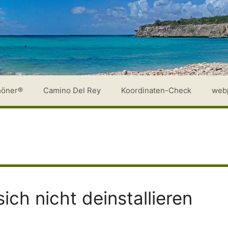
höner®
Camino Del Rey
Koordinaten-Check
web
sich nicht deinstallieren