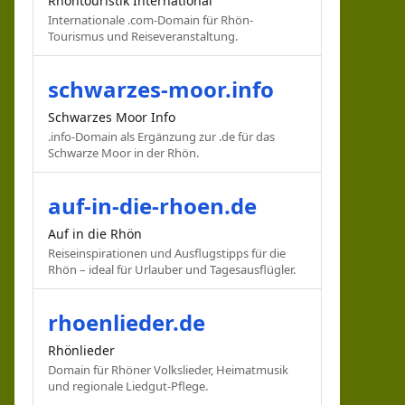
Rhöntouristik International
Internationale .com-Domain für Rhön-
Tourismus und Reiseveranstaltung.
schwarzes-moor.info
Schwarzes Moor Info
.info-Domain als Ergänzung zur .de für das
Schwarze Moor in der Rhön.
auf-in-die-rhoen.de
Auf in die Rhön
Reiseinspirationen und Ausflugstipps für die
Rhön – ideal für Urlauber und Tagesausflügler.
rhoenlieder.de
Rhönlieder
Domain für Rhöner Volkslieder, Heimatmusik
und regionale Liedgut-Pflege.