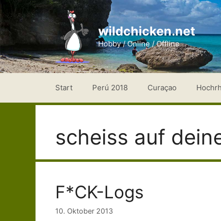
Zum
Inhalt
wildchicken.net
springen
Hobby / Online / Offline
Start
Perú 2018
Curaçao
Hochr
scheiss auf dein
F*CK-Logs
10. Oktober 2013