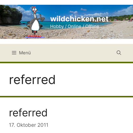
Zum
Inhalt
wildchicken.net
springen
Hobby / Online / Offline
Menü
referred
referred
17. Oktober 2011