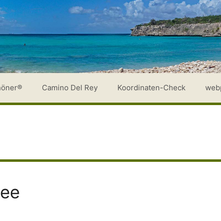
höner®
Camino Del Rey
Koordinaten-Check
web
see