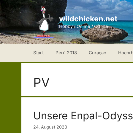
Zum
Inhalt
wildchicken.net
springen
Hobby / Online / Offline
Start
Perú 2018
Curaçao
Hochr
PV
Unsere Enpal-Odys
24. August 2023