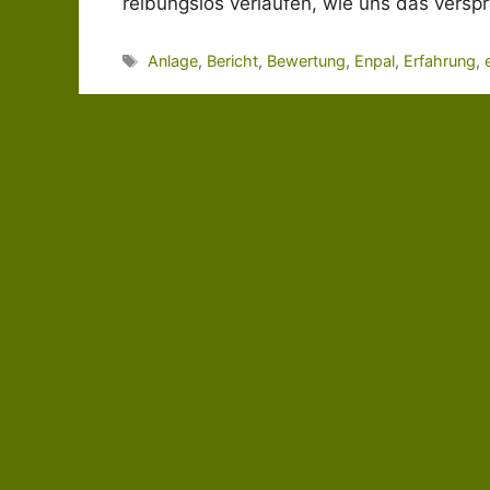
reibungslos verlaufen, wie uns das vers
Schlagwörter
Anlage
,
Bericht
,
Bewertung
,
Enpal
,
Erfahrung
,