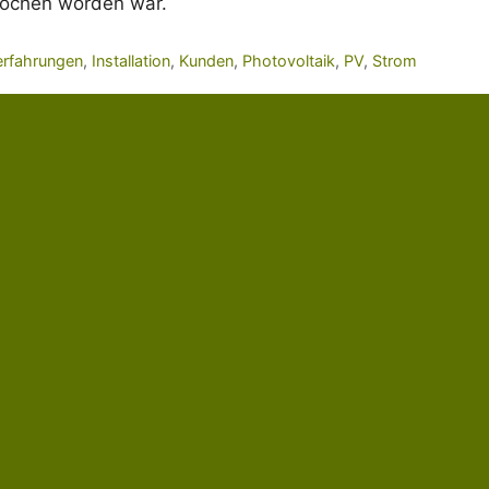
prochen worden war.
erfahrungen
,
Installation
,
Kunden
,
Photovoltaik
,
PV
,
Strom