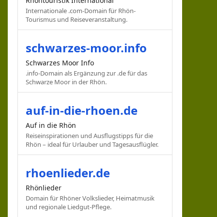
Rhöntouristik International
Internationale .com-Domain für Rhön-
Tourismus und Reiseveranstaltung.
schwarzes-moor.info
Schwarzes Moor Info
.info-Domain als Ergänzung zur .de für das
Schwarze Moor in der Rhön.
auf-in-die-rhoen.de
Auf in die Rhön
Reiseinspirationen und Ausflugstipps für die
Rhön – ideal für Urlauber und Tagesausflügler.
rhoenlieder.de
Rhönlieder
Domain für Rhöner Volkslieder, Heimatmusik
und regionale Liedgut-Pflege.