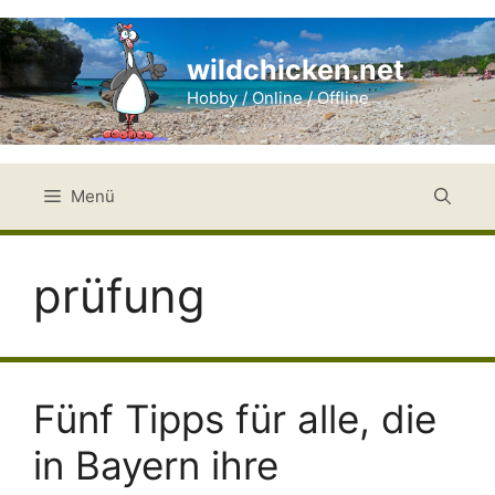
Zum
Inhalt
wildchicken.net
springen
Hobby / Online / Offline
Menü
prüfung
Fünf Tipps für alle, die
in Bayern ihre