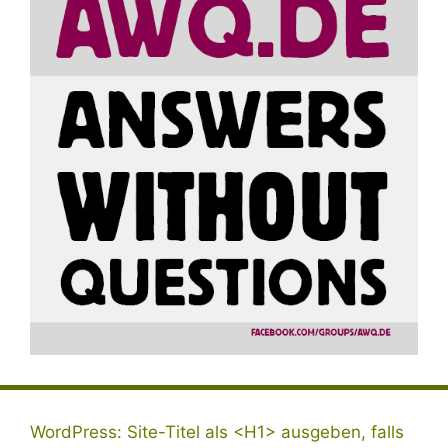
WordPress: Site-Titel als <H1> ausgeben, falls