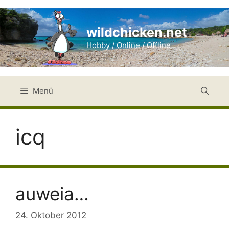
Zum
Inhalt
wildchicken.net
springen
Hobby / Online / Offline
Menü
icq
auweia…
24. Oktober 2012