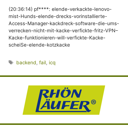
(20:36:14) pf****: elende-verkackte-lenovo-
mist-Hunds-elende-drecks-vorinstallierte-
Access-Manager-kackdreck-software-die-ums-
verrecken-nicht-mit-kacke-verfickte-fritz-VPN–
Kacke-funktionieren-will-verfickte-Kacke-
scheiSe-elende-kotzkacke
Schlagwörter
backend
,
fail
,
icq