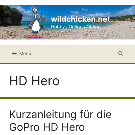
Zum
Inhalt
wildchicken.net
springen
Hobby / Online / Offline
Menü
HD Hero
Kurzanleitung für die
GoPro HD Hero