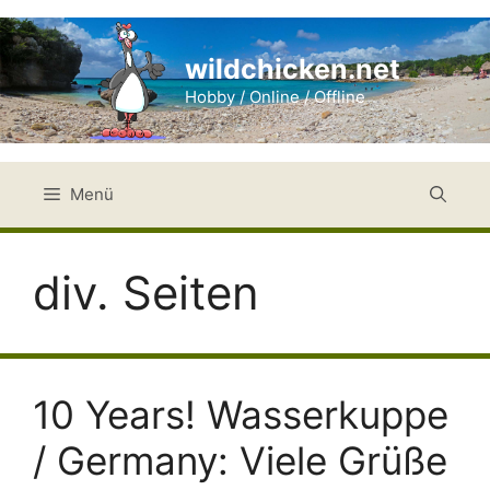
Zum
Inhalt
wildchicken.net
springen
Hobby / Online / Offline
Menü
div. Seiten
10 Years! Wasserkuppe
/ Germany: Viele Grüße