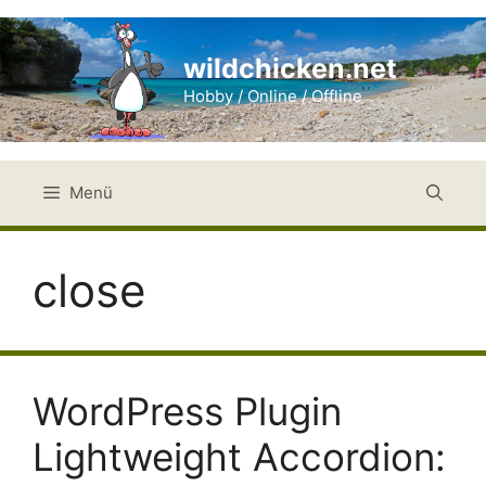
Zum
Inhalt
wildchicken.net
springen
Hobby / Online / Offline
Menü
close
WordPress Plugin
Lightweight Accordion: