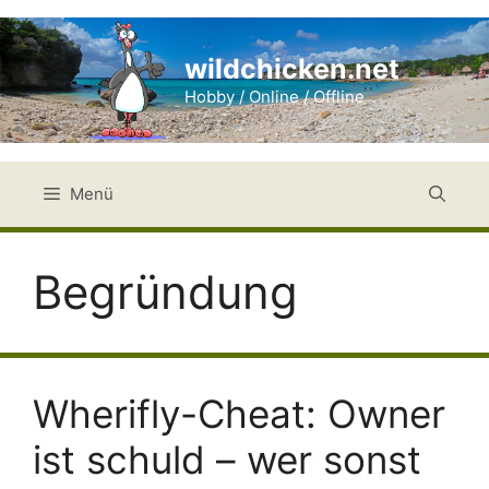
Zum
Inhalt
wildchicken.net
springen
Hobby / Online / Offline
Menü
Begründung
Wherifly-Cheat: Owner
ist schuld – wer sonst