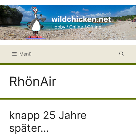
Zum
Inhalt
wildchicken.net
springen
Hobby / Online / Offline
Menü
RhönAir
knapp 25 Jahre
später…