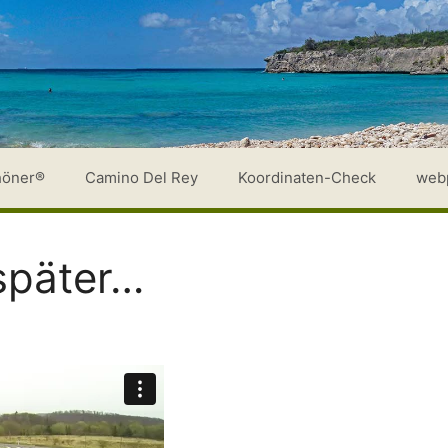
höner®
Camino Del Rey
Koordinaten-Check
web
später…