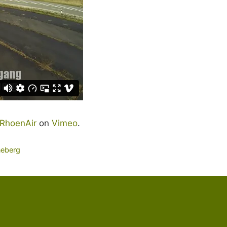
RhoenAir
on
Vimeo
.
neberg