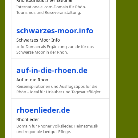
Rhöntouristik International
Internationale .com-Domain für Rhön-
Tourismus und Reiseveranstaltung.
schwarzes-moor.info
Schwarzes Moor Info
.info-Domain als Ergänzung zur .de für das
Schwarze Moor in der Rhön.
auf-in-die-rhoen.de
Auf in die Rhön
Reiseinspirationen und Ausflugstipps für die
Rhön – ideal für Urlauber und Tagesausflügler.
rhoenlieder.de
Rhönlieder
Domain für Rhöner Volkslieder, Heimatmusik
und regionale Liedgut-Pflege.