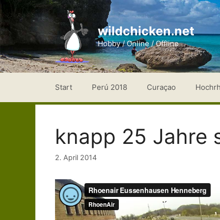
Zum
Inhalt
wildchicken.net
springen
Hobby / Online / Offline
Start
Perú 2018
Curaçao
Hochr
knapp 25 Jahre 
2. April 2014