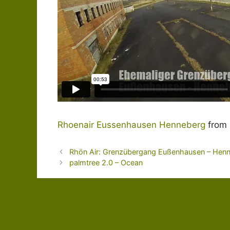
Rhoenair Eussenhausen Henneberg
from
Rhön Air: Grenzübergang Eußenhausen – Hen
palmtree 2.0 – Ocean