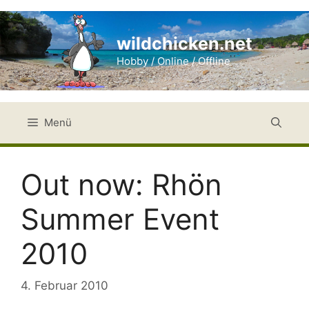
Zum
Inhalt
wildchicken.net
springen
Hobby / Online / Offline
Menü
Out now: Rhön
Summer Event
2010
4. Februar 2010