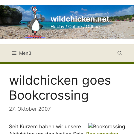
Zum
Inhalt
wildchicken.net
springen
Hobby / Online / Offline
Menü
wildchicken goes
Bookcrossing
27. Oktober 2007
Seit Kurzem haben wir unsere
Aktivitäten um das lustige Spiel
Bookcrossing