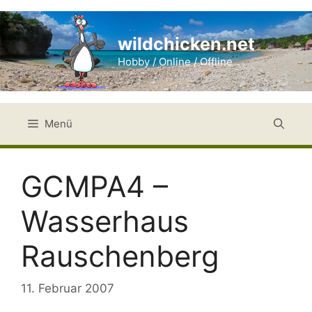
Zum
Inhalt
wildchicken.net
springen
Hobby / Online / Offline
Menü
GCMPA4 –
Wasserhaus
Rauschenberg
11. Februar 2007