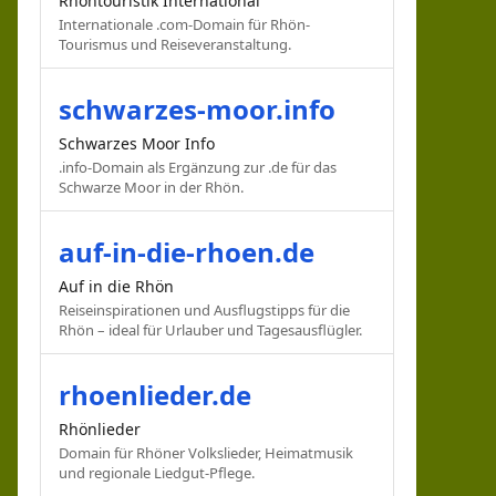
Rhöntouristik International
Internationale .com-Domain für Rhön-
Tourismus und Reiseveranstaltung.
schwarzes-moor.info
Schwarzes Moor Info
.info-Domain als Ergänzung zur .de für das
Schwarze Moor in der Rhön.
auf-in-die-rhoen.de
Auf in die Rhön
Reiseinspirationen und Ausflugstipps für die
Rhön – ideal für Urlauber und Tagesausflügler.
rhoenlieder.de
Rhönlieder
Domain für Rhöner Volkslieder, Heimatmusik
und regionale Liedgut-Pflege.