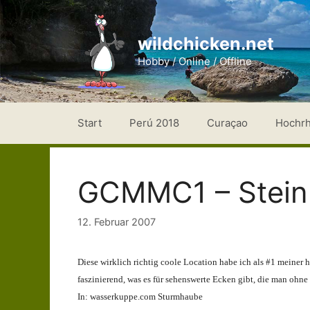
Zum
Inhalt
wildchicken.net
springen
Hobby / Online / Offline
Start
Perú 2018
Curaçao
Hochr
GCMMC1 – Stein
12. Februar 2007
Diese wirklich richtig coole Location habe ich als #1 meiner
faszinierend, was es für sehenswerte Ecken gibt, die man ohn
In: wasserkuppe.com Sturmhaube