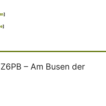
om
]
de
]
CZ6PB – Am Busen der