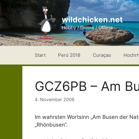
Zum
Inhalt
wildchicken.net
springen
Hobby / Online / Offline
Start
Perú 2018
Curaçao
Hochr
GCZ6PB – Am Bu
4. November 2006
Im wahrsten Wortsinn „Am Busen der Natu
„Rhönbusen“.