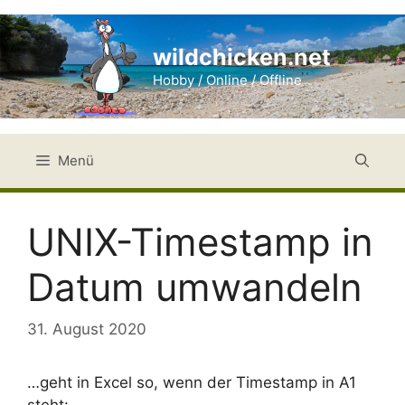
Zum
Inhalt
wildchicken.net
springen
Hobby / Online / Offline
Menü
UNIX-Timestamp in
Datum umwandeln
31. August 2020
…geht in Excel so, wenn der Timestamp in A1
steht: