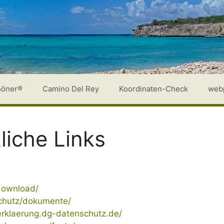
höner®
Camino Del Rey
Koordinaten-Check
web
iche Links
/download/
chutz/dokumente/
erklaerung.dg-datenschutz.de/