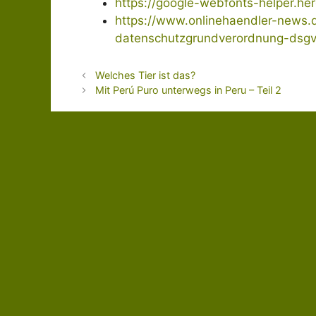
https://google-webfonts-helper.he
https://www.onlinehaendler-news.
datenschutzgrundverordnung-dsgvo
Welches Tier ist das?
Mit Perú Puro unterwegs in Peru – Teil 2