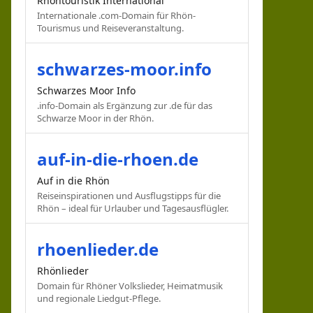
Rhöntouristik International
Internationale .com-Domain für Rhön-
Tourismus und Reiseveranstaltung.
schwarzes-moor.info
Schwarzes Moor Info
.info-Domain als Ergänzung zur .de für das
Schwarze Moor in der Rhön.
auf-in-die-rhoen.de
Auf in die Rhön
Reiseinspirationen und Ausflugstipps für die
Rhön – ideal für Urlauber und Tagesausflügler.
rhoenlieder.de
Rhönlieder
Domain für Rhöner Volkslieder, Heimatmusik
und regionale Liedgut-Pflege.