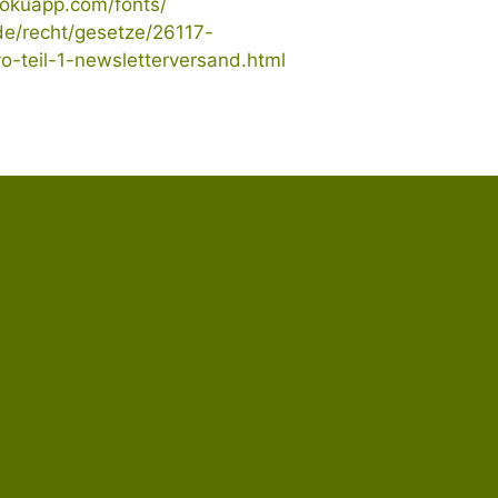
rokuapp.com/fonts/
de/recht/gesetze/26117-
-teil-1-newsletterversand.html