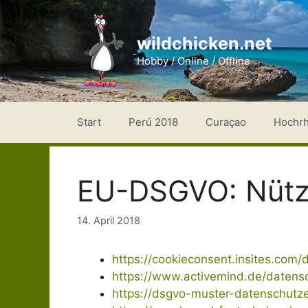
Zum
Inhalt
wildchicken.net
springen
Hobby / Online / Offline
Start
Perú 2018
Curaçao
Hochr
EU-DSGVO: Nützl
14. April 2018
https://cookieconsent.insites.com
https://www.activemind.de/datens
https://dsgvo-muster-datenschutz