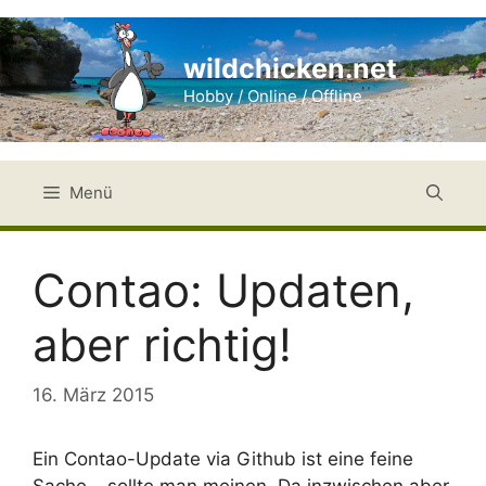
Zum
Inhalt
wildchicken.net
springen
Hobby / Online / Offline
Menü
Contao: Updaten,
aber richtig!
16. März 2015
Ein Contao-Update via Github ist eine feine
Sache – sollte man meinen. Da inzwischen aber