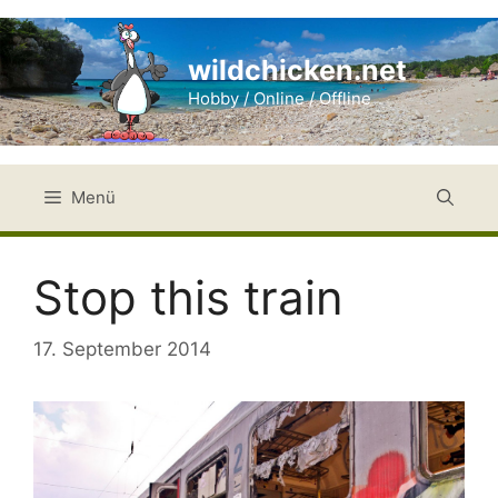
Zum
Inhalt
wildchicken.net
springen
Hobby / Online / Offline
Menü
Stop this train
17. September 2014