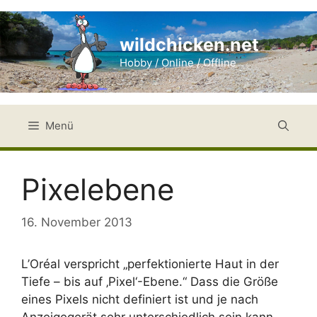
Zum
Inhalt
wildchicken.net
springen
Hobby / Online / Offline
Menü
Pixelebene
16. November 2013
L’Oréal verspricht „perfektionierte Haut in der
Tiefe – bis auf ‚Pixel‘-Ebene.“ Dass die Größe
eines Pixels nicht definiert ist und je nach
Anzeigegerät sehr unterschiedlich sein kann,