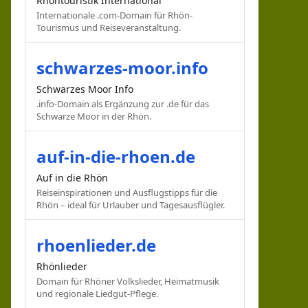
Rhöntouristik International
Internationale .com-Domain für Rhön-
Tourismus und Reiseveranstaltung.
schwarzes-moor.info
Schwarzes Moor Info
.info-Domain als Ergänzung zur .de für das
Schwarze Moor in der Rhön.
auf-in-die-rhoen.de
Auf in die Rhön
Reiseinspirationen und Ausflugstipps für die
Rhön – ideal für Urlauber und Tagesausflügler.
rhoenlieder.de
Rhönlieder
Domain für Rhöner Volkslieder, Heimatmusik
und regionale Liedgut-Pflege.