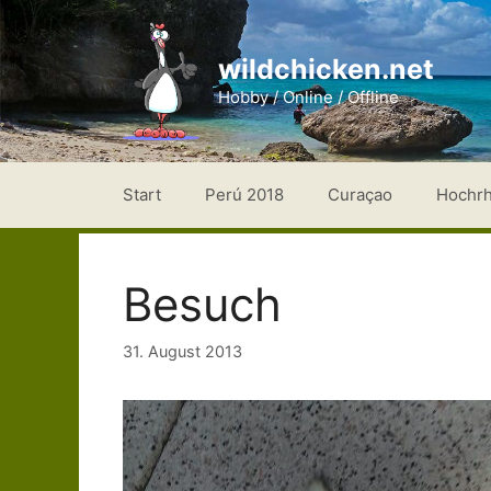
Zum
Inhalt
wildchicken.net
springen
Hobby / Online / Offline
Start
Perú 2018
Curaçao
Hochr
Besuch
31. August 2013