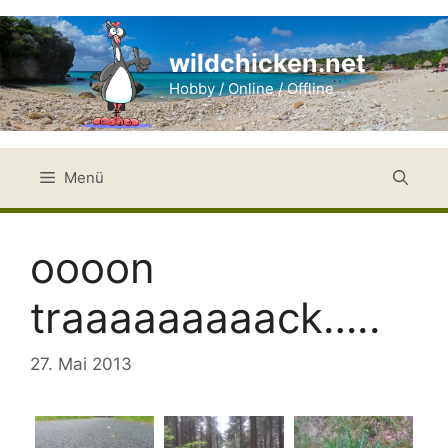
Zum
Inhalt
wildchicken.net
springen
Hobby / Online / Offline
Menü
oooon
traaaaaaaaack…..
27. Mai 2013