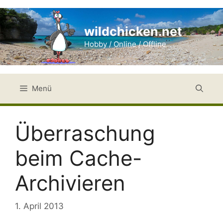
Zum
Inhalt
wildchicken.net
springen
Hobby / Online / Offline
Menü
Überraschung
beim Cache-
Archivieren
1. April 2013