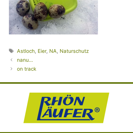
Schlagwörter
Astloch
,
Eier
,
NA
,
Naturschutz
nanu…
on track