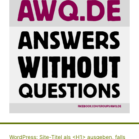
WordPress: Site-Titel als <H1> ausgeben, falls