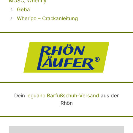
MOSC
,
Wherifly
Geba
Wherigo – Crackanleitung
Dein
leguano Barfußschuh-Versand
aus der
Rhön