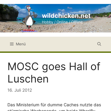
Zum
Inhalt
wildchicken.net
springen
Hobby / Online / Offline
Menü
MOSC goes Hall of
Luschen
16. Juli 2012
Das Ministerium für dumme Caches nutzte das
stürmische Wochenende, um beide Wherifly-