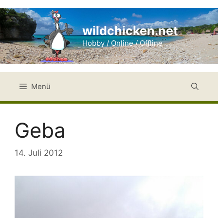
Zum
Inhalt
wildchicken.net
springen
Hobby / Online / Offline
Menü
Geba
14. Juli 2012