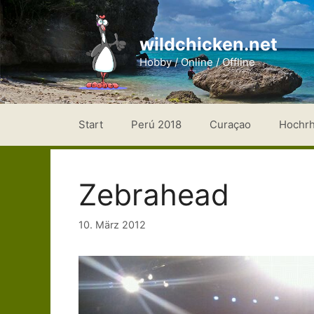
Zum
Inhalt
wildchicken.net
springen
Hobby / Online / Offline
Start
Perú 2018
Curaçao
Hochr
Zebrahead
10. März 2012