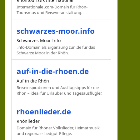
Rhöntouristik International
Internationale .com-Domain für Rhön-
Tourismus und Reiseveranstaltung.
schwarzes-moor.info
Schwarzes Moor Info
.info-Domain als Ergänzung zur .de für das
Schwarze Moor in der Rhön.
auf-in-die-rhoen.de
Auf in die Rhön
Reiseinspirationen und Ausflugstipps für die
Rhön – ideal für Urlauber und Tagesausflügler.
rhoenlieder.de
Rhönlieder
Domain für Rhöner Volkslieder, Heimatmusik
und regionale Liedgut-Pflege.