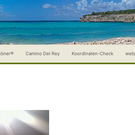
höner®
Camino Del Rey
Koordinaten-Check
web