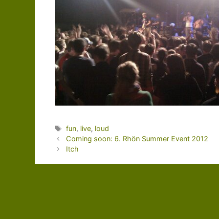
Schlagwörter
fun
,
live
,
loud
Coming soon: 6. Rhön Summer Event 2012
Itch