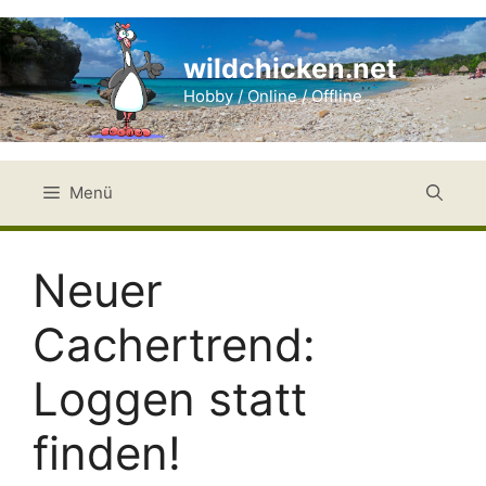
Zum
Inhalt
wildchicken.net
springen
Hobby / Online / Offline
Menü
Neuer
Cachertrend:
Loggen statt
finden!