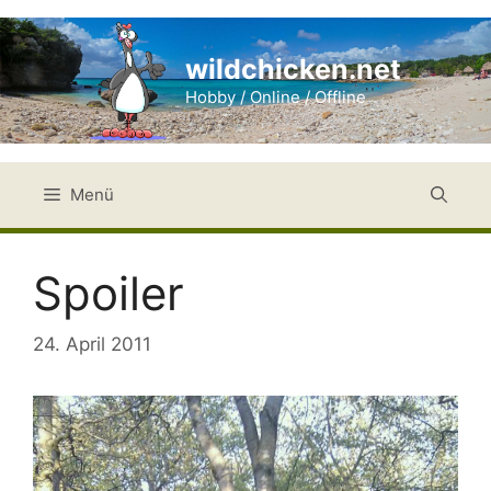
Zum
Inhalt
wildchicken.net
springen
Hobby / Online / Offline
Menü
Spoiler
24. April 2011