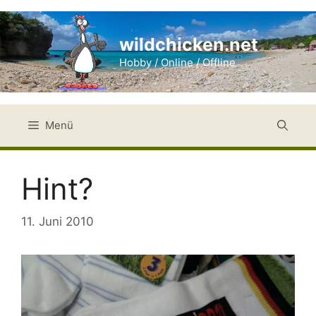
Zum
Inhalt
wildchicken.net
springen
Hobby / Online / Offline
Menü
Hint?
11. Juni 2010