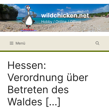
Zum
Inhalt
wildchicken.net
springen
Hobby / Online / Offline
Menü
Hessen:
Verordnung über
Betreten des
Waldes […]