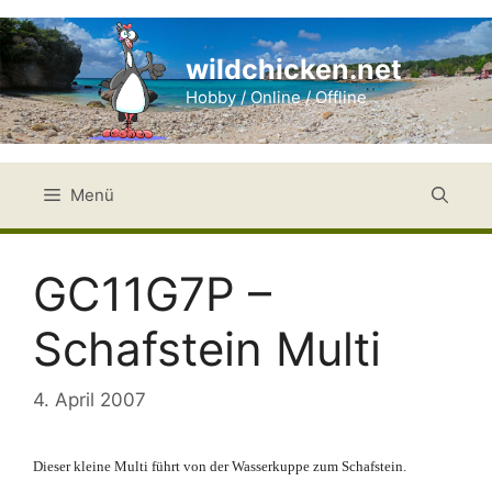
Zum
Inhalt
wildchicken.net
springen
Hobby / Online / Offline
Menü
GC11G7P –
Schafstein Multi
4. April 2007
Dieser kleine Multi führt von der Wasserkuppe zum Schafstein.