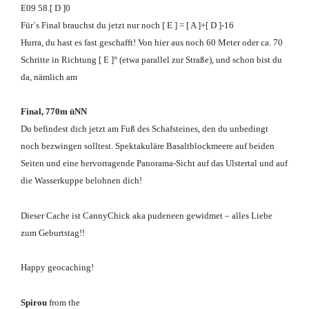
E09 58.[ D ]0
Für´s Final brauchst du jetzt nur noch [ E ] = [ A ]+[ D ]-16
Hurra, du hast es fast geschafft! Von hier aus noch 60 Meter oder ca. 70
Schritte in Richtung [ E ]° (etwa parallel zur Straße), und schon bist du
da, nämlich am
Final, 770m üNN
Du befindest dich jetzt am Fuß des Schafsteines, den du unbedingt
noch bezwingen solltest. Spektakuläre Basaltblockmeere auf beiden
Seiten und eine hervorragende Panorama-Sicht auf das Ulstertal und auf
die Wasserkuppe belohnen dich!
Dieser Cache ist CannyChick aka pudeneen gewidmet – alles Liebe
zum Geburtstag!!
Happy geocaching!
Spirou
from the