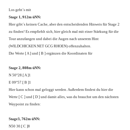
Los geht´s mit
Stage 1, 912m üNN:
Hier gibt´s keinen Cache, aber den entscheidenden Hinweis für Stage 2
zu finden! Es empfiehlt sich, hier gleich mal mit einer Stärkung für die
Tour anzufangen und dabei die Augen nach unserem Hint
(WILDCHICKEN.NET GCG RHOEN) offenzuhalten.
Die Werte [ A ] und [ B ] ergänzen die Koordinaten für
Stage 2, 808m üNN:
N 50°28.[ A ]1
E 09°57.[ B ]1
Hier kann schon mal geloggt werden. Außerdem findest du hier die
Werte [ C ] und [ D ] und damit alles, was du brauchst um den nächsten
Waypoint zu finden:
Stage3, 762m üNN:
N50 30.[ C ]8