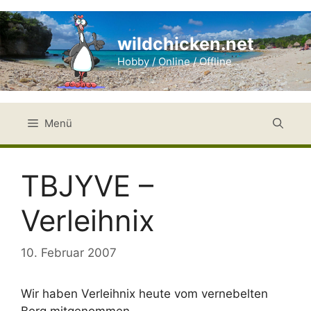
Zum
Inhalt
wildchicken.net
springen
Hobby / Online / Offline
Menü
TBJYVE –
Verleihnix
10. Februar 2007
Wir haben Verleihnix heute vom vernebelten
Berg mitgenommen.