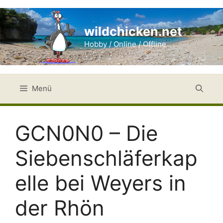
Zum
Inhalt
wildchicken.net
springen
Hobby / Online / Offline
Menü
GCN0N0 – Die
Siebenschläferkap
elle bei Weyers in
der Rhön