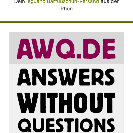
Dein
leguano Barfußschuh-Versand
aus der
Rhön