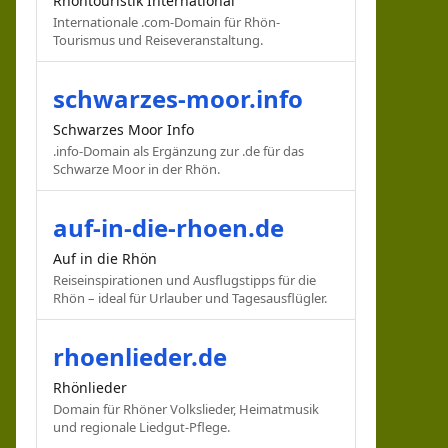
Rhöntouristik International
Internationale .com-Domain für Rhön-
Tourismus und Reiseveranstaltung.
schwarzes-moor.info
Schwarzes Moor Info
.info-Domain als Ergänzung zur .de für das
Schwarze Moor in der Rhön.
auf-in-die-rhoen.de
Auf in die Rhön
Reiseinspirationen und Ausflugstipps für die
Rhön – ideal für Urlauber und Tagesausflügler.
rhoenlieder.de
Rhönlieder
Domain für Rhöner Volkslieder, Heimatmusik
und regionale Liedgut-Pflege.