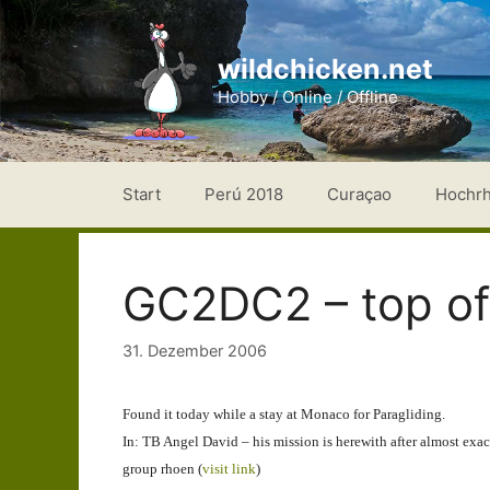
Zum
Inhalt
wildchicken.net
springen
Hobby / Online / Offline
Start
Perú 2018
Curaçao
Hochr
GC2DC2 – top o
31. Dezember 2006
Found it today while a stay at Monaco for Paragliding.
In: TB Angel David – his mission is herewith after almost exac
group rhoen (
visit link
)