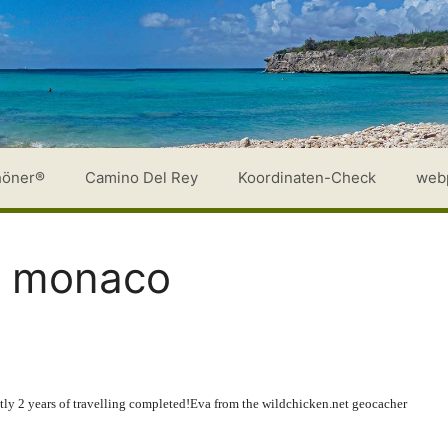
höner®
Camino Del Rey
Koordinaten-Check
web
f monaco
tly 2 years of travelling completed!
Eva from the wildchicken.net geocacher